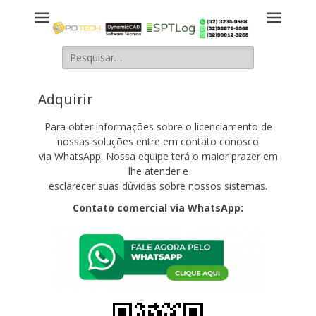
DynamicCAD|POTE
Desenvolvimento de software técnico para Engenharia, Geotecnia,
Geologia, Arquitetura e Construção Civil...
- Software Técnic
Pesquisar
por:
Adquirir
Para obter informações sobre o licenciamento de
nossas soluções entre em contato conosco
via WhatsApp. Nossa equipe terá o maior prazer em
lhe atender e
esclarecer suas dúvidas sobre nossos sistemas.
Contato comercial
via WhatsApp: