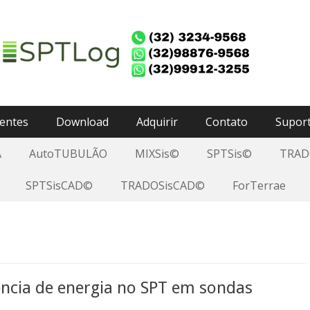
H - Software Técnico
Geotecnia, Geologia, Arquitetura e Construção Civil...
ientes
Download
Adquirir
Contato
Supor
A
AutoTUBULÃO
MIXSis©
SPTSis©
TRAD
SPTSisCAD©
TRADOSisCAD©
ForTerrae
ência de energia no SPT em sondas