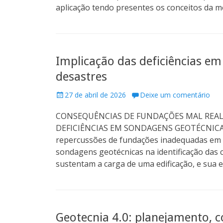
d
aplicação tendo presentes os conceitos da 
o
n
Implicação das deficiências e
desastres
P
27 de abril de 2026
Deixe um comentário
o
CONSEQUÊNCIAS DE FUNDAÇÕES MAL REAL
s
t
DEFICIÊNCIAS EM SONDAGENS GEOTÉCNICAS 
e
repercussões de fundações inadequadas em p
d
sondagens geotécnicas na identificação das 
o
sustentam a carga de uma edificação, e sua
n
Geotecnia 4.0: planejamento, c