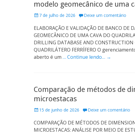
modelo geomecânico de uma cav
P
7 de julho de 2026
Deixe um comentário
o
ELABORAÇÃO E VALIDAÇÃO DE BANCO DE
s
t
GEOMECÂNICO DE UMA CAVA DO QUADRILA
e
DRILLING DATABASE AND CONSTRUCTION 
d
QUADRILÁTERO FERRÍFERO O gerenciamento s
o
aberto é um
… Continue lendo… →
n
Comparação de métodos de di
microestacas
P
15 de junho de 2026
Deixe um comentário
o
COMPARAÇÃO DE MÉTODOS DE DIMENSION
s
t
MICROESTACAS: ANÁLISE POR MEIO DE ESTU