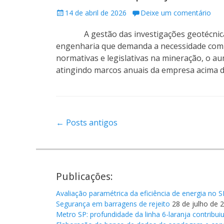
P
14 de abril de 2026
Deixe um comentário
o
A gestão das investigações geotécnicas 
s
t
engenharia que demanda a necessidade com f
e
normativas e legislativas na mineração, o a
d
atingindo marcos anuais da empresa acima 
o
n
Navegação
←
Posts antigos
de
posts
Publicações:
Avaliação paramétrica da eficiência de energia n
Segurança em barragens de rejeito
28 de julho de 
Metro SP: profundidade da linha 6-laranja contribuiu