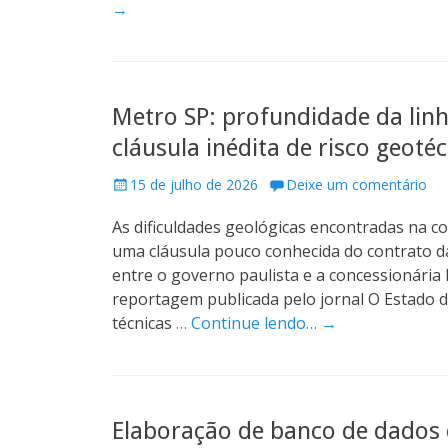
→
n
Metro SP: profundidade da linh
cláusula inédita de risco geoté
P
15 de julho de 2026
Deixe um comentário
o
As dificuldades geológicas encontradas na 
s
t
uma cláusula pouco conhecida do contrato da
e
entre o governo paulista e a concessionária 
d
reportagem publicada pelo jornal O Estado d
o
técnicas
… Continue lendo… →
n
Elaboração de banco de dados