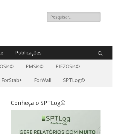
Pesquisar
por:
te
Publicações
Pesquisar
OSis©
PMSis©
PIEZOSis©
ForStab+
ForWall
SPTLog©
Conheça o SPTLog©