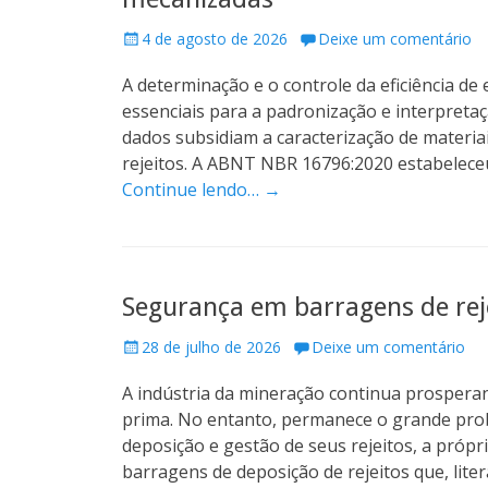
P
4 de agosto de 2026
Deixe um comentário
o
A determinação e o controle da eficiência de
s
t
essenciais para a padronização e interpreta
e
dados subsidiam a caracterização de materi
d
rejeitos. A ABNT NBR 16796:2020 estabelece
o
Continue lendo… →
n
Segurança em barragens de rej
P
28 de julho de 2026
Deixe um comentário
o
A indústria da mineração continua prosper
s
t
prima. No entanto, permanece o grande prob
e
deposição e gestão de seus rejeitos, a próp
d
barragens de deposição de rejeitos que, lit
o